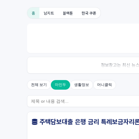
홈
남지트
블랙툰
한국 쿠폰
정보창고는 최신 뉴스,
전체 보기
마인두
생활정보
머니클릭
주택담보대출 은행 금리 특례보금자리론