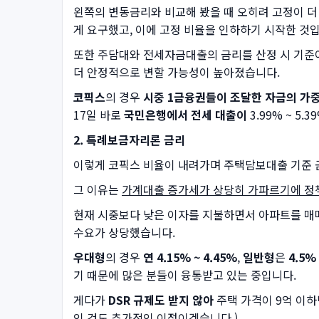
왼쪽의 변동금리와 비교해 봤을 때 오히려 고정이 더
게 요구했고, 이에 고정 비율을 인하하기 시작한 것
또한 주담대와 전세자금대출의 금리를 산정 시 기준
더 안정적으로 변할 가능성이 높아졌습니다.
코픽스
의 경우
시중 1금융권들이 조달한 자금의 가
17일 바로
국민은행에서 전세 대출이
3.99% ~ 5
2. 특례보금자리론 금리
이렇게 코픽스 비율이 내려가며 주택담보대출 기준
그 이유는
가계대출 증가세가 상당히 가파르기에 정책
현재 시중보다 낮은 이자를 지불하면서 아파트를 매매
수요가 상당했습니다.
우대형
의 경우
연 4.15% ~ 4.45%
,
일반형
은
4.5%
기 때문에 많은 분들이 융통받고 있는 중입니다.
게다가
DSR 규제도 받지 않아
주택 가격이 9억 이하
인 것도 추가적인 이점이겠습니다.)