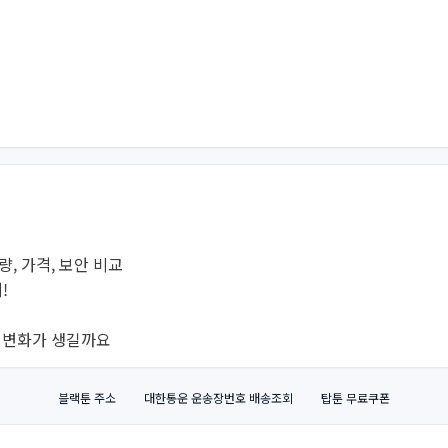
용량, 가격, 보안 비교
!
떤 변화가 생길까요
블랙툰 주소
대한통운 운송장번호 배송조회
탑툰 무료쿠폰