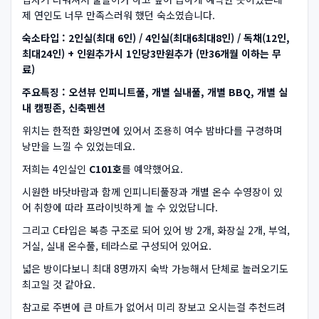
제 연인도 너무 만족스러워 했던 숙소였습니다.
숙소타입 : 2인실(최대 6인) / 4인실(최대6
최대8인) / 독채(12인,
최대24인) + 인원추가시 1인당3만원추가 (만36개월 이하는 무
료)
주요특징 : 오션뷰 인피니트풀, 개별 실내풀, 개별 BBQ, 개별 실
내 캠핑존, 신축펜션
위치는 한적한 화양면에 있어서 조용히 여수 밤바다를 구경하며
낭만을 느낄 수 있었는데요.
저희는 4인실인
C101호
를 예약했어요.
시원한 바닷바람과 함께 인피니티풀장과 개별 온수 수영장이 있
어 취향에 따라 프라이빗하게 놀 수 있었답니다.
그리고 C타입은 복층 구조로 되어 있어 방 2개, 화장실 2개, 부엌,
거실, 실내 온수풀, 테라스로 구성되어 있어요.
넓은 방이다보니 최대 8명까지 숙박 가능해서 단체로 놀러오기도
최고일 것 같아요.
참고로 주변에 큰 마트가 없어서 미리 장보고 오시는걸 추천드려