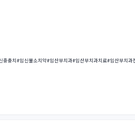
신중충치#임신불소치약#임산부치과#임산부치과치료#임산부치과