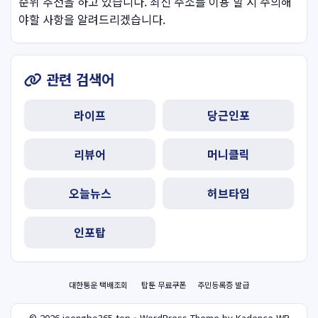
순위 추천을 하고 있습니다. 최신 주소를 이용 할 시 주의해
야할 사항을 알려드리겠습니다.
관련 검색어
라이프
당근인포
리뷰어
머니클릭
오늘뉴스
허브타임
인포탑
대한통운 택배조회
탑툰 무료쿠폰
주민등록증 발급
© 2026 jeongbo365.top - WordPress Theme by Kadence WP