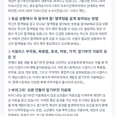
여전히 발기부전치료제의 대명사로 여겨지고 있습니다. 그렇다면, 비아그라의
지속시간은 어느 정도일까요?비아그라의 지속시간제약사에서 안내하는 바에
따르면, 비아그라의 지속시간은 4~8시간입니다. 그러나 개인...
응급 상황에서 꼭 알아야 할! 혈액형을 쉽게 알아보는 방법
자신의 혈액형을 알고 있나요? 혈액형을 알아보는 방법을 알아보세요!응급 상황
에서는 자신의 혈액형을 아는 것이 매우 중요할 수 있습니다. 놀랍게도 많은 사
람이 자신의 혈액형을 모릅니다. 특히 긴급한 상황에서는 자신의 건강과 사랑하
는 사람의 안녕이 혈액형에 달려 있을 수 있습니다. 수혈이 필요한 상황에서 자
신의 혈액형을 아는 것이 매우 중요하다고 상상해 보세요...
시알리스 부작용, 복용법, 효과, 처방, 가격: 발기부전 치료의 모
든 것
연애나 결혼 생활 중 발기부전 문제로 고민하는 남성들에게 찾아오는 약물 중 하
나인 시알리스에 대해 알아보겠습니다. 이번 포스팅에서는 시알리스의 복용법,
부작용, 효과, 처방 방법, 그리고 가격까지 종합적으로 살펴보겠습니다.시알리스
의 개요시알리스는 미국의 화이자 제약회사에서 개발된 발기부전 치료제입니
다. 현재 시장에는 다양한 복제 카피약들이 출시되어 있지만,...
비아그라: 오랜 전통의 발기부전 치료제
비아그라는 발기부전 치료제로서 많은 남성들의 자존심을 지켜주며 여전히 많
은 사랑을 받고 있습니다. 이러한 좋은 효과를 가진 약은 초기에는 협심증 치료
를 위해 개발되었으나, 발기부전 개선의 효과를 발견하여 FDA 승인을 받아 판매
되기 시작하였습니다. 또한, 고산병의 치료 목적으로도 사용되며, 여성의 난임
문제에도 효과가 있는 것으로 알려져 있습니다.비아그라 ...